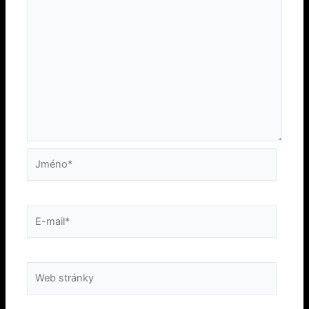
Jméno*
E-
mail*
Web
stránky