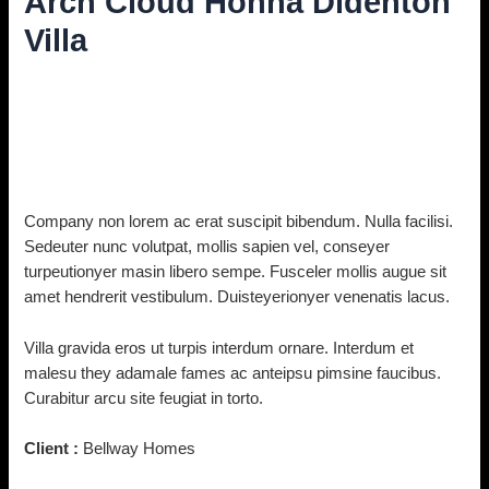
Arch Cloud Honna Didenton
Villa
Diskuze
/ Napsal
vavrinec
/
10. 11. 2021
Company non lorem ac erat suscipit bibendum. Nulla facilisi.
Sedeuter nunc volutpat, mollis sapien vel, conseyer
turpeutionyer masin libero sempe. Fusceler mollis augue sit
amet hendrerit vestibulum. Duisteyerionyer venenatis lacus.
Villa gravida eros ut turpis interdum ornare. Interdum et
malesu they adamale fames ac anteipsu pimsine faucibus.
Curabitur arcu site feugiat in torto.
Client :
Bellway Homes