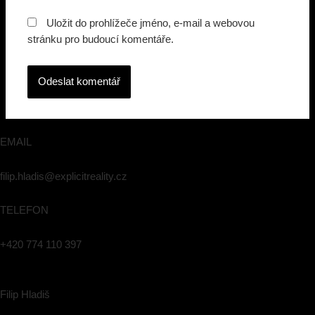
Uložit do prohlížeče jméno, e-mail a webovou
stránku pro budoucí komentáře.
EMAIL
filip.hladis@explicitreality.cz
TELEFON
+420 774 110 397
Filip Hladiš