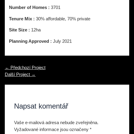
Number of Homes :
3701
Tenure Mix :
30% affordable, 70% private
Site Size :
12ha
Planning Approved :
July 2021
Navigace
←
Předchozí Project
pro
Další Project
→
příspěvek
Napsat komentář
Vaše e-mailová adresa nebude zveřejněna.
Vyžadované informace jsou označeny
*