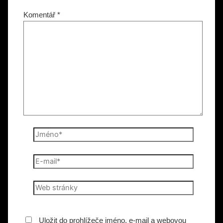
Komentář
*
Jméno*
E-
mail*
Web
stránky
Uložit do prohlížeče jméno, e-mail a webovou