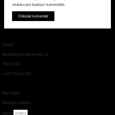
stránku pro budoucí komentáře.
EMAIL
filip.hladis@explicitreality.cz
TELEFON
+420 774 110 397
Filip Hladiš
prodejce projektu
Name