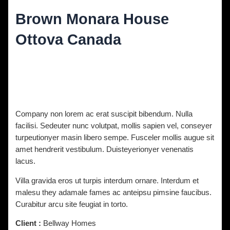
Brown Monara House
Ottova Canada
Diskuze
/ Napsal
vavrinec
/
9. 11. 2021
Company non lorem ac erat suscipit bibendum. Nulla
facilisi. Sedeuter nunc volutpat, mollis sapien vel, conseyer
turpeutionyer masin libero sempe. Fusceler mollis augue sit
amet hendrerit vestibulum. Duisteyerionyer venenatis
lacus.
Villa gravida eros ut turpis interdum ornare. Interdum et
malesu they adamale fames ac anteipsu pimsine faucibus.
Curabitur arcu site feugiat in torto.
Client :
Bellway Homes