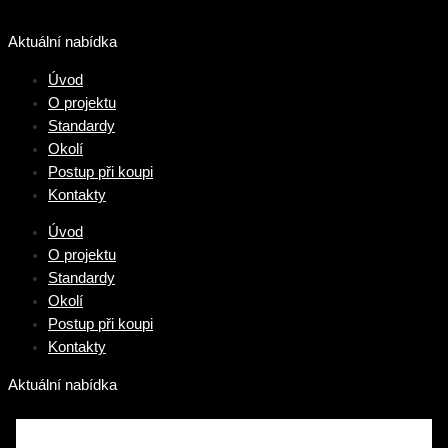
Přeskočit
na
Aktuální nabídka
obsah
Úvod
O projektu
Standardy
Okolí
Postup při koupi
Kontakty
Úvod
O projektu
Standardy
Okolí
Postup při koupi
Kontakty
Aktuální nabídka