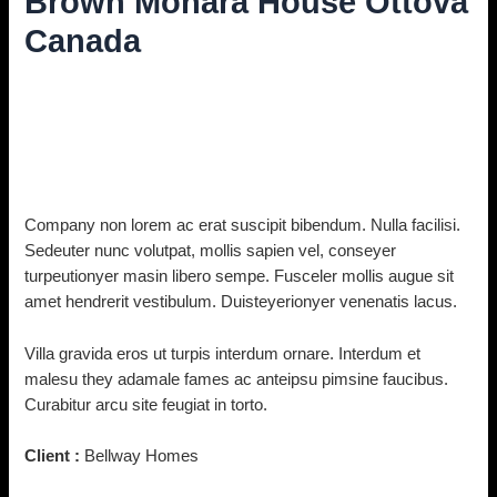
Brown Monara House Ottova
Canada
Diskuze
/ Napsal
vavrinec
/
21. 10. 2021
Company non lorem ac erat suscipit bibendum. Nulla facilisi.
Sedeuter nunc volutpat, mollis sapien vel, conseyer
turpeutionyer masin libero sempe. Fusceler mollis augue sit
amet hendrerit vestibulum. Duisteyerionyer venenatis lacus.
Villa gravida eros ut turpis interdum ornare. Interdum et
malesu they adamale fames ac anteipsu pimsine faucibus.
Curabitur arcu site feugiat in torto.
Client :
Bellway Homes