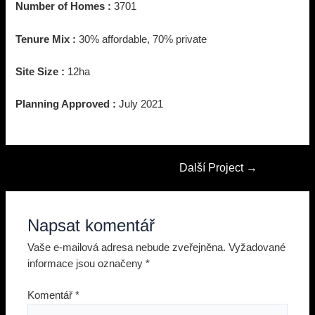
Number of Homes :
3701
Tenure Mix :
30% affordable, 70% private
Site Size :
12ha
Planning Approved :
July 2021
Navigace
Další Project
→
pro
příspěvek
Napsat komentář
Vaše e-mailová adresa nebude zveřejněna.
Vyžadované
informace jsou označeny
*
Komentář
*