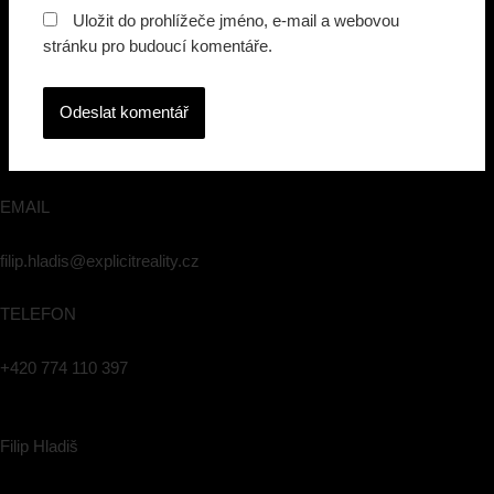
Uložit do prohlížeče jméno, e-mail a webovou
stránku pro budoucí komentáře.
EMAIL
filip.hladis@explicitreality.cz
TELEFON
+420 774 110 397
Filip Hladiš