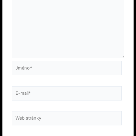
Jméno*
E-
mail*
Web
stránky