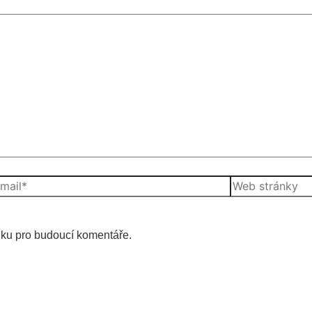
Web
l*
stránky
nku pro budoucí komentáře.