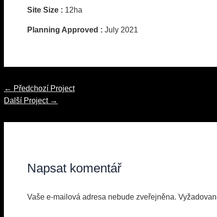
Site Size :
12ha
Planning Approved :
July 2021
Navigace
←
Předchozí Project
pro
Další Project
→
příspěvek
Napsat komentář
Vaše e-mailová adresa nebude zveřejněna.
Vyžadovan