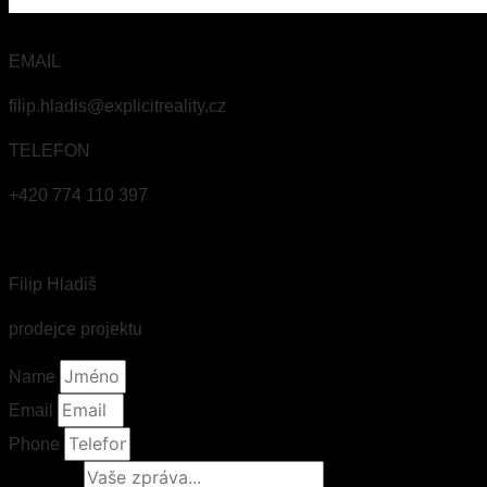
EMAIL
filip.hladis@explicitreality.cz
TELEFON
+420 774 110 397
Filip Hladiš
prodejce projektu
Name
Email
Phone