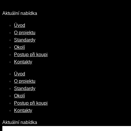
Přeskočit
na
Aktuální nabídka
obsah
Úvod
O projektu
Standardy
Okolí
Postup při koupi
Kontakty
Úvod
O projektu
Standardy
Okolí
Postup při koupi
Kontakty
Aktuální nabídka