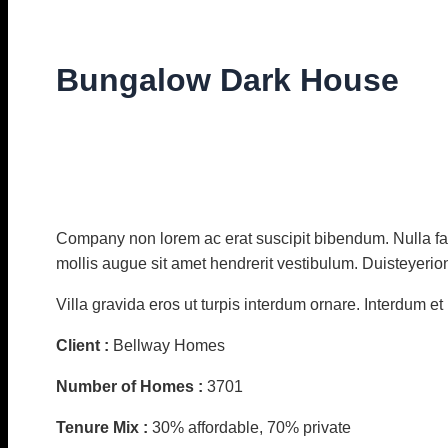
Bungalow Dark House
Diskuze
/ Napsal
vavrinec
/
10. 11. 2021
Company non lorem ac erat suscipit bibendum. Nulla fac
mollis augue sit amet hendrerit vestibulum. Duisteyerio
Villa gravida eros ut turpis interdum ornare. Interdum e
Client :
Bellway Homes
Number of Homes :
3701
Tenure Mix :
30% affordable, 70% private