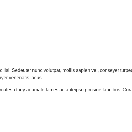
ilisi. Sedeuter nunc volutpat, mollis sapien vel, conseyer turp
nyer venenatis lacus.
t malesu they adamale fames ac anteipsu pimsine faucibus. Curabit