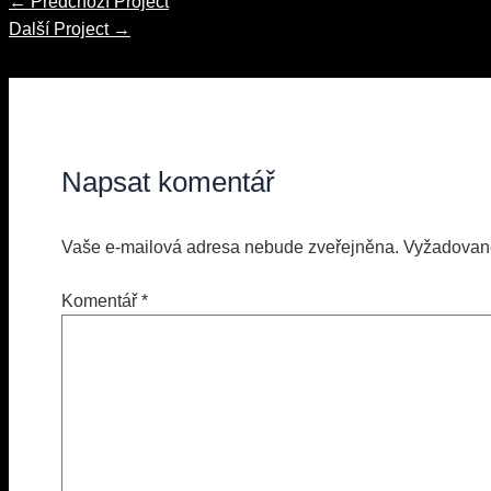
Navigace
←
Předchozí Project
pro
Další Project
→
příspěvek
Napsat komentář
Vaše e-mailová adresa nebude zveřejněna.
Vyžadovan
Komentář
*