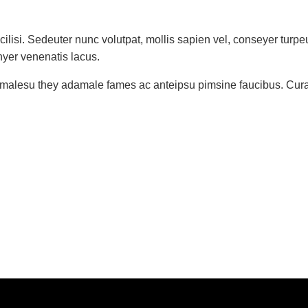
ilisi. Sedeuter nunc volutpat, mollis sapien vel, conseyer turp
nyer venenatis lacus.
t malesu they adamale fames ac anteipsu pimsine faucibus. Curabit