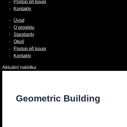
Postup při koupi
Kontakty
Úvod
O projektu
Standardy
Okolí
Postup při koupi
Kontakty
Aktuální nabídka
Geometric Building
Diskuze
/ Napsal
vavrinec
/
22. 10. 2021