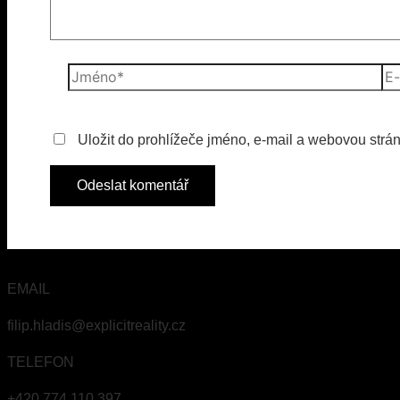
Jméno*
E-
mai
Uložit do prohlížeče jméno, e-mail a webovou strá
EMAIL
filip.hladis@explicitreality.cz
TELEFON
+420 774 110 397