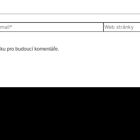
Web
l*
stránky
nku pro budoucí komentáře.