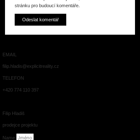
stránku pro budoucí komentáře.
EMAIL
filip.hladis@explicitreality.cz
TELEFON
+420 774 110 397
Filip Hladiš
prodejce projektu
Name