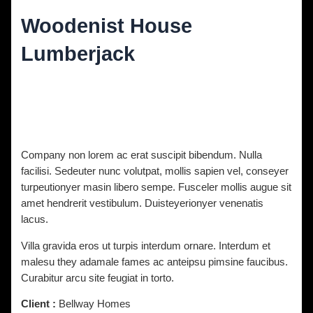
Woodenist House
Lumberjack
Diskuze
/ Napsal
vavrinec
/
9. 11. 2021
Company non lorem ac erat suscipit bibendum. Nulla
facilisi. Sedeuter nunc volutpat, mollis sapien vel, conseyer
turpeutionyer masin libero sempe. Fusceler mollis augue sit
amet hendrerit vestibulum. Duisteyerionyer venenatis
lacus.
Villa gravida eros ut turpis interdum ornare. Interdum et
malesu they adamale fames ac anteipsu pimsine faucibus.
Curabitur arcu site feugiat in torto.
Client :
Bellway Homes