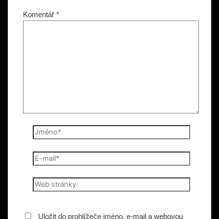
Komentář
*
Jméno*
E-
mail*
Web
stránky
Uložit do prohlížeče jméno, e-mail a webovou