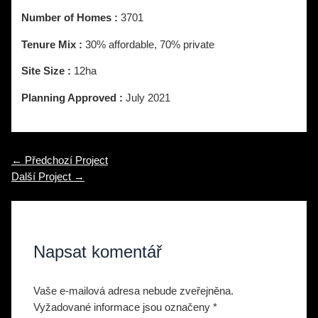
Number of Homes :
3701
Tenure Mix :
30% affordable, 70% private
Site Size :
12ha
Planning Approved :
July 2021
Navigace
←
Předchozí Project
pro
Další Project
→
příspěvek
Napsat komentář
Vaše e-mailová adresa nebude zveřejněna.
Vyžadované informace jsou označeny
*