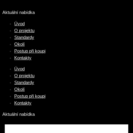
Přeskočit
na
Aktuální nabídka
obsah
Úvod
O projektu
Standardy
Okolí
Postup při koupi
Kontakty
Úvod
O projektu
Standardy
Okolí
Postup při koupi
Kontakty
Aktuální nabídka