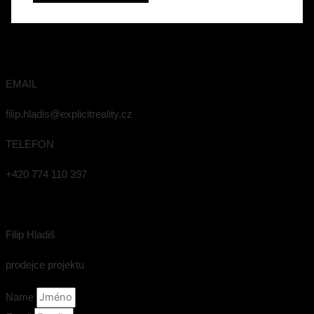
EMAIL
filip.hladis@explicitreality.cz
TELEFON
+420 774 110 397
Filip Hladiš
prodejce projektu
Name