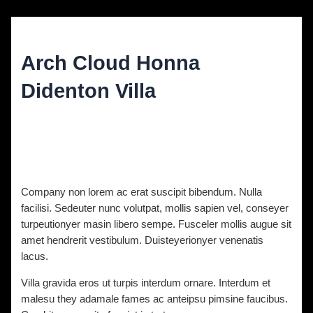
Arch Cloud Honna
Didenton Villa
Diskuze
/ Napsal
vavrinec
/
9. 11. 2021
Company non lorem ac erat suscipit bibendum. Nulla
facilisi. Sedeuter nunc volutpat, mollis sapien vel, conseyer
turpeutionyer masin libero sempe. Fusceler mollis augue sit
amet hendrerit vestibulum. Duisteyerionyer venenatis
lacus.
Villa gravida eros ut turpis interdum ornare. Interdum et
malesu they adamale fames ac anteipsu pimsine faucibus.