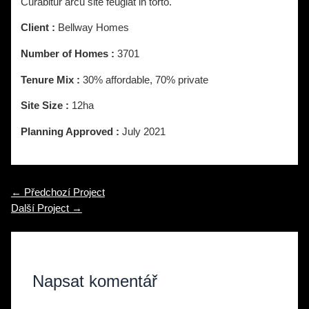
Curabitur arcu site feugiat in torto.
Client :
Bellway Homes
Number of Homes :
3701
Tenure Mix :
30% affordable, 70% private
Site Size :
12ha
Planning Approved :
July 2021
←
Předchozí Project
Další Project
→
Napsat komentář