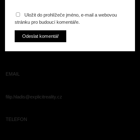
Uložit do prohlížeče jméno, e-mail a webovou
stránku pro budoucí komentáře.
EMAIL
filip.hladis@explicitreality.cz
TELEFON