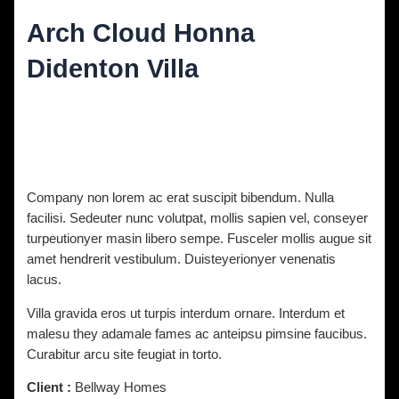
Arch Cloud Honna
Didenton Villa
Diskuze
/ Napsal
vavrinec
/
9. 11. 2021
Company non lorem ac erat suscipit bibendum. Nulla
facilisi. Sedeuter nunc volutpat, mollis sapien vel, conseyer
turpeutionyer masin libero sempe. Fusceler mollis augue sit
amet hendrerit vestibulum. Duisteyerionyer venenatis
lacus.
Villa gravida eros ut turpis interdum ornare. Interdum et
malesu they adamale fames ac anteipsu pimsine faucibus.
Curabitur arcu site feugiat in torto.
Client :
Bellway Homes