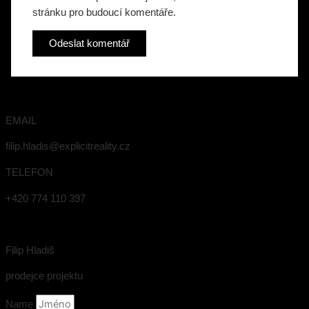
stránku pro budoucí komentáře.
EMAIL
filip.hladis@explicitreality.cz
TELEFON
+420 774 110 397
Filip Hladiš
prodejce projektu
Name