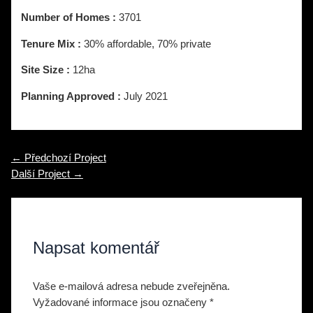
Number of Homes :
3701
Tenure Mix :
30% affordable, 70% private
Site Size :
12ha
Planning Approved :
July 2021
Navigace
←
Předchozí Project
pro
Další Project
→
příspěvek
Napsat komentář
Vaše e-mailová adresa nebude zveřejněna.
Vyžadované informace jsou označeny
*