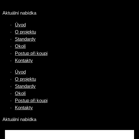
Přeskočit
na
Aktuální nabídka
obsah
Úvod
O projektu
Standardy
Okolí
Postup při koupi
Kontakty
Úvod
O projektu
Standardy
Okolí
Postup při koupi
Kontakty
Aktuální nabídka